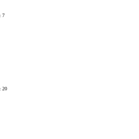
7
：
20
：