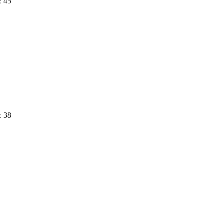
45
：
38
：